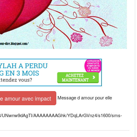
Message d amour pour elle
tre amour avec impact
3M_ta8/UNwnw9dAgTI/AAAAAAAAGhk/YDqLArGVnz4/s1600/sms-