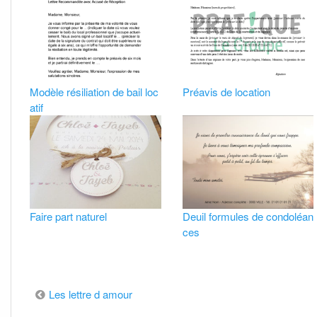
Modèle résiliation de bail loc
Préavis de location
atif
Faire part naturel
Deuil formules de condoléan
ces
Navigation
Les lettre d amour