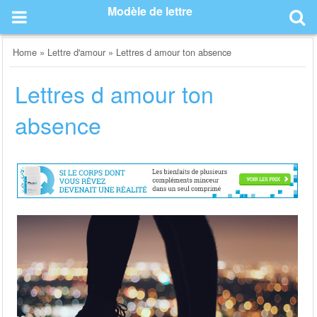
Skip
Modèle de lettre
to
content
Home
»
Lettre d'amour
»
Lettres d amour ton absence
Lettres d amour ton
absence