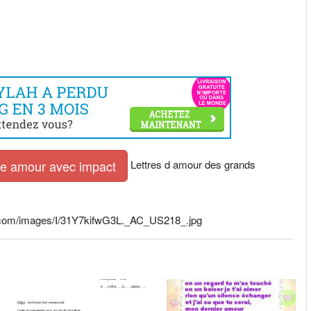
Lettres d amour des grands
tre amour avec impact
n.com/images/I/31Y7kifwG3L._AC_US218_.jpg