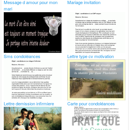
Message d amour pour mon
Mariage invitation
mari
Sms condoléances
Lettre type cv motivation
Lettre demission infirmiere
Carte pour condoléances