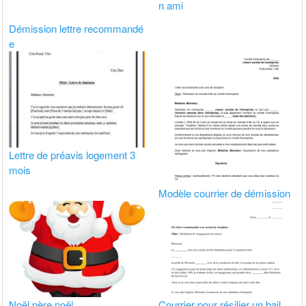
n ami
Démission lettre recommandé
e
Lettre de préavis logement 3
mois
Modèle courrier de démission
Noël père noël
Courrier pour résilier un bail