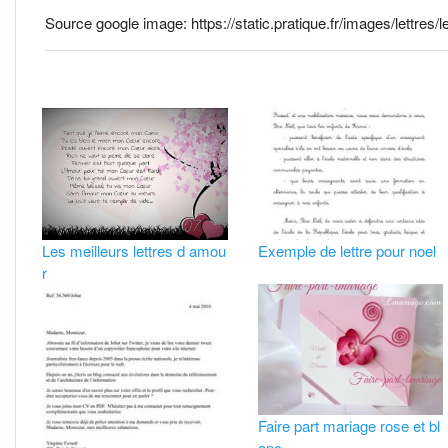
Source google image: https://static.pratique.fr/images/lettres/
Les meilleurs lettres d amou
Exemple de lettre pour noel
r
Faire part mariage rose et bl
anc