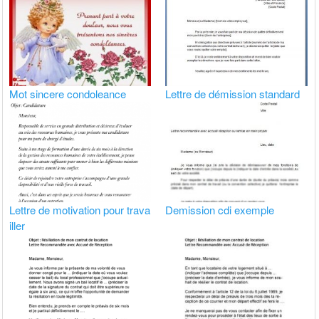
Mot sincere condoleance
Lettre de démission standard
Lettre de motivation pour trava
Demission cdi exemple
iller