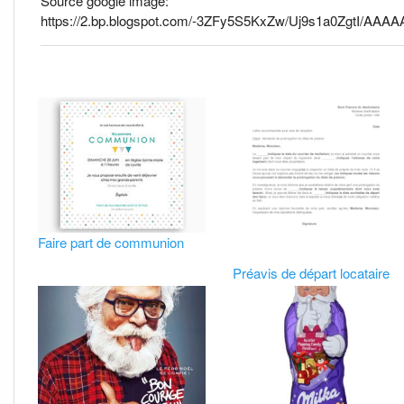
Source google image:
https://2.bp.blogspot.com/-3ZFy5S5KxZw/Uj9s1a0ZgtI/AAA
Faire part de communion
Préavis de départ locataire