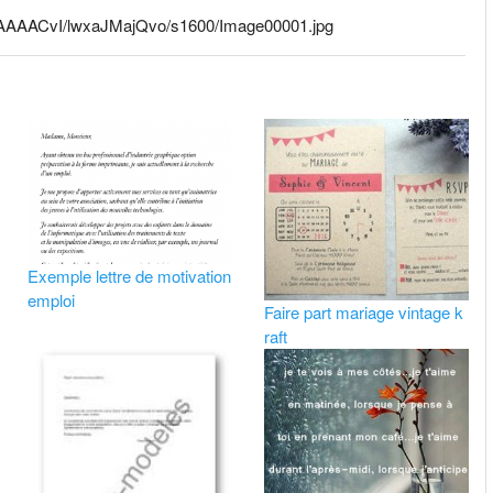
AAAAACvI/lwxaJMajQvo/s1600/Image00001.jpg
Exemple lettre de motivation
emploi
Faire part mariage vintage k
raft