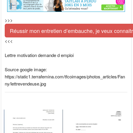
>>>
Réussir mon entretien d’embauche, je veux connaitre 
<<<
Lettre motivation demande d emploi
Source google image:
https://static1.terrafemina.com/tfcoimages/photos_articles/Fan
ny/lettrevendeuse.jpg