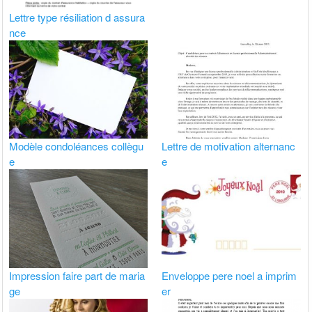
Lettre type résiliation d assura
nce
Modèle condoléances collègu
Lettre de motivation alternanc
e
e
Impression faire part de maria
Enveloppe pere noel a imprim
ge
er