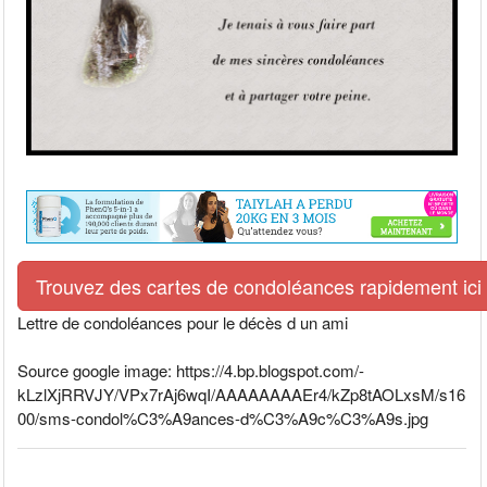
Trouvez des cartes de condoléances rapidement ici
Lettre de condoléances pour le décès d un ami
Source google image: https://4.bp.blogspot.com/-
kLzlXjRRVJY/VPx7rAj6wqI/AAAAAAAAEr4/kZp8tAOLxsM/s16
00/sms-condol%C3%A9ances-d%C3%A9c%C3%A9s.jpg