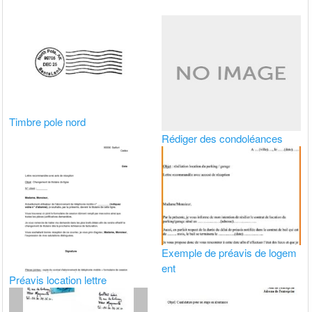
Timbre pole nord
Rédiger des condoléances
Exemple de préavis de logem
ent
Préavis location lettre