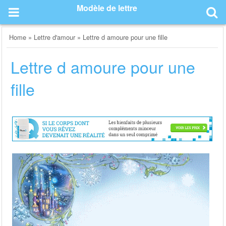
Skip
Modèle de lettre
to
content
Home
»
Lettre d'amour
»
Lettre d amoure pour une fille
Lettre d amoure pour une
fille