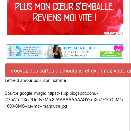
Trouvez des cartes d’amours ici et exprimez votre 
Lettre d amour pour son homme
Source google image: https://1.bp.blogspot.com/-
lZ7pA1oDXos/UdrtvkMIx8I/AAAAAAAAAGY/xuXo77OTOLM/s
1600/SMS+tu+me+manques.jpg