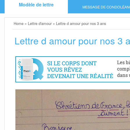
Skip
Modèle de lettre
MESSAGE DE CONDOLÉAN
to
content
Home
»
Lettre d'amour
»
Lettre d amour pour nos 3 ans
Lettre d amour pour nos 3 