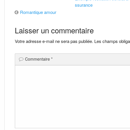
ssurance
Navigation
Romantique amour
de
Laisser un commentaire
l’article
Votre adresse e-mail ne sera pas publiée.
Les champs obliga
Commentaire
*