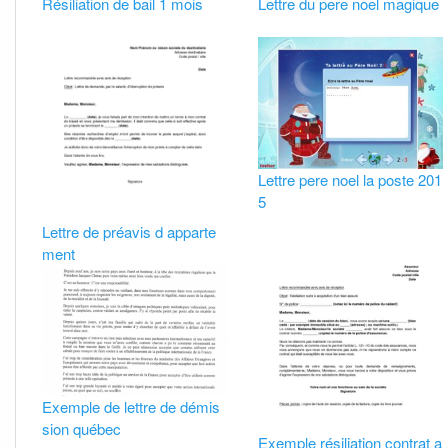
Résiliation de bail 1 mois
Lettre du pere noel magique
Lettre pere noel la poste 201
5
Lettre de préavis d apparte
ment
Exemple de lettre de démis
sion québec
Exemple résiliation contrat a