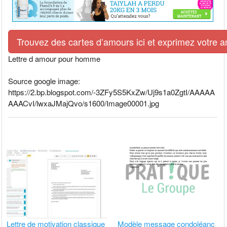
Trouvez des cartes d’amours ici et exprimez votre 
Lettre d amour pour homme
Source google image:
https://2.bp.blogspot.com/-3ZFy5S5KxZw/Uj9s1a0ZgtI/AAAAA
AAACvI/lwxaJMajQvo/s1600/Image00001.jpg
Lettre de motivation classique
Modèle message condoléanc