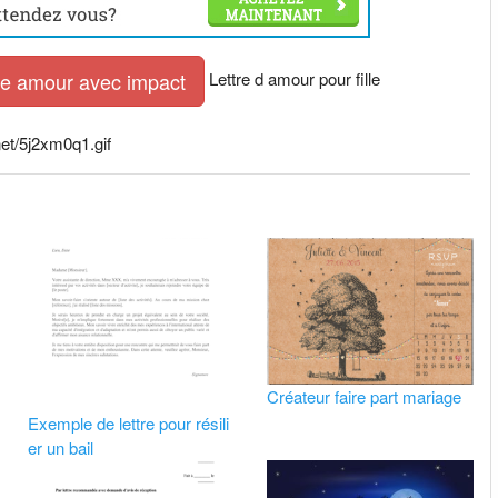
Lettre d amour pour fille
tre amour avec impact
net/5j2xm0q1.gif
Créateur faire part mariage
Exemple de lettre pour résili
er un bail