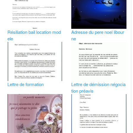
Résiliation bail location mod
Adresse du pere noel libour
ele
ne
Lettre de formation
Lettre de démission négocia
tion préavis