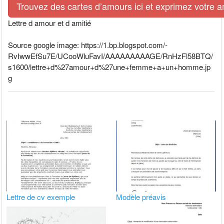
Trouvez des cartes d’amours ici et exprimez votre 
Lettre d amour et d amitié
Source google image: https://1.bp.blogspot.com/-
RvIwwEfSu7E/UCooWluFavI/AAAAAAAAAGE/RnHzFl58BTQ/
s1600/lettre+d%27amour+d%27une+femme+a+un+homme.jp
g
Lettre de cv exemple
Modèle préavis