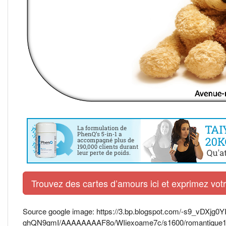
Trouvez des cartes d’amours ici et exprimez vo
Source google image: https://3.bp.blogspot.com/-s9_vDXjg0Y
ghQN9gmI/AAAAAAAAF8o/WIiexoame7c/s1600/romantique1