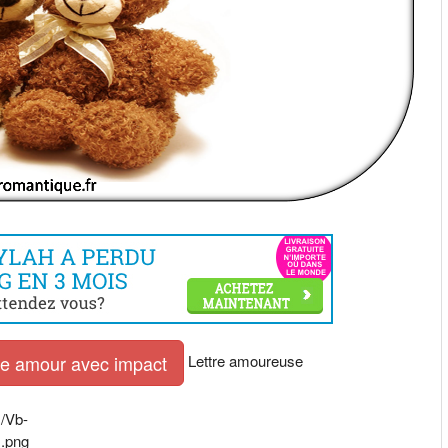
Lettre amoureuse
tre amour avec impact
I/Vb-
.png