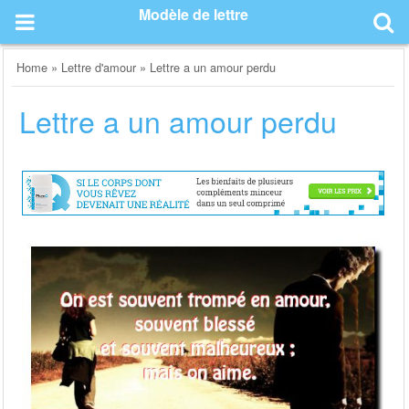
Skip
Modèle de lettre
to
content
Home
»
Lettre d'amour
»
Lettre a un amour perdu
Lettre a un amour perdu