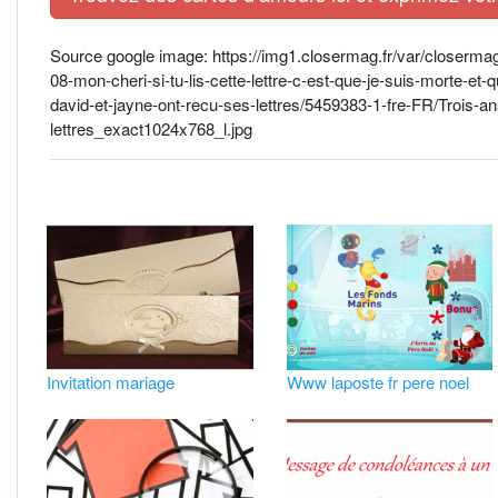
Source google image: https://img1.closermag.fr/var/closerm
08-mon-cheri-si-tu-lis-cette-lettre-c-est-que-je-suis-morte-et
david-et-jayne-ont-recu-ses-lettres/5459383-1-fre-FR/Trois-
lettres_exact1024x768_l.jpg
Invitation mariage
Www laposte fr pere noel