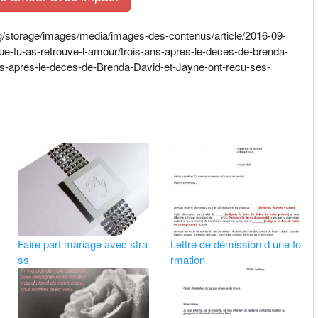
ag/storage/images/media/images-des-contenus/article/2016-09-
-que-tu-as-retrouve-l-amour/trois-ans-apres-le-deces-de-brenda-
ans-apres-le-deces-de-Brenda-David-et-Jayne-ont-recu-ses-
Faire part mariage avec stra
Lettre de démission d une fo
ss
rmation