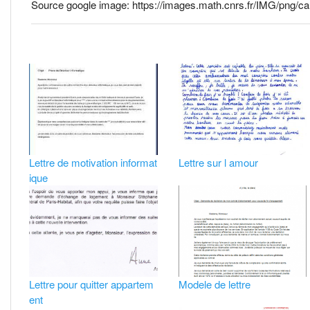
Source google image: https://images.math.cnrs.fr/IMG/png/c
Lettre sur l amour
Lettre de motivation informat
ique
Lettre pour quitter appartem
Modele de lettre
ent