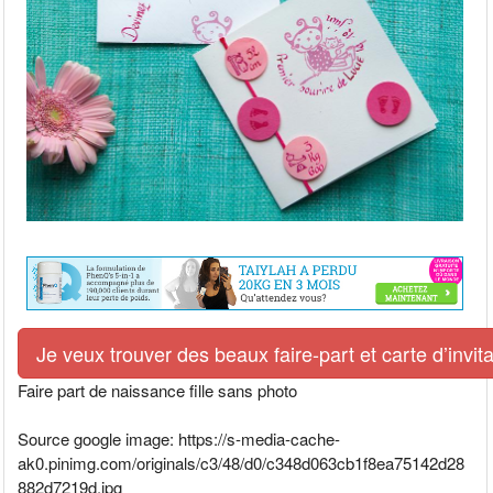
Je veux trouver des beaux faire-part et carte d’invit
Faire part de naissance fille sans photo
Source google image: https://s-media-cache-
ak0.pinimg.com/originals/c3/48/d0/c348d063cb1f8ea75142d28
882d7219d.jpg