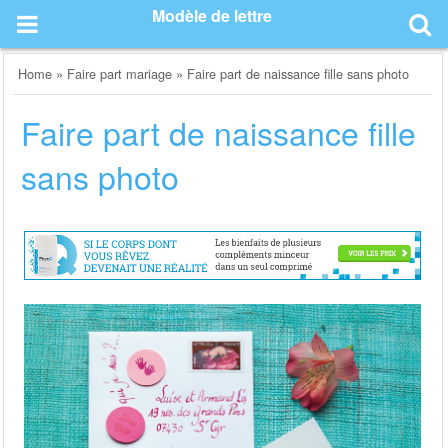
Skip
Modèle de lettre
to
content
Home
»
Faire part mariage
»
Faire part de naissance fille sans photo
Faire part de naissance fille
sans photo