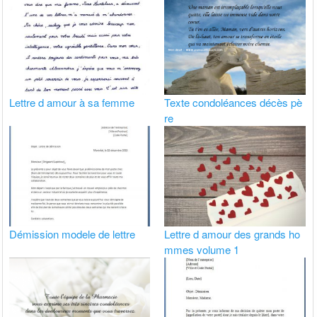
Lettre d amour à sa femme
Texte condoléances décès pè
re
Démission modele de lettre
Lettre d amour des grands ho
mmes volume 1