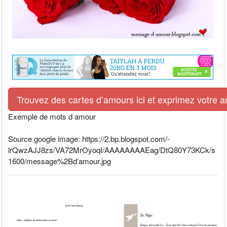
Trouvez des cartes d’amours ici et exprimez votre 
Exemple de mots d amour
Source google image: https://2.bp.blogspot.com/-
lrQwzAJJ8zs/VA72MrOyoqI/AAAAAAAAEag/DtQ80Y73KCk/s
1600/message%2Bd’amour.jpg