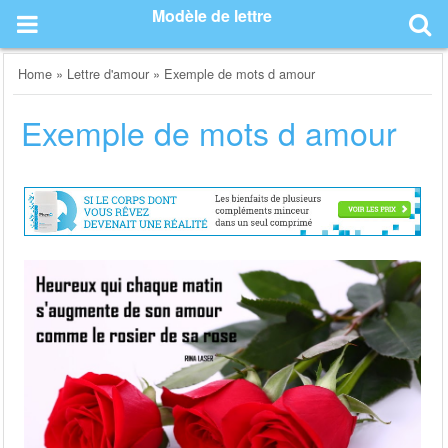
Skip
Modèle de lettre
to
content
Home
»
Lettre d'amour
»
Exemple de mots d amour
Exemple de mots d amour