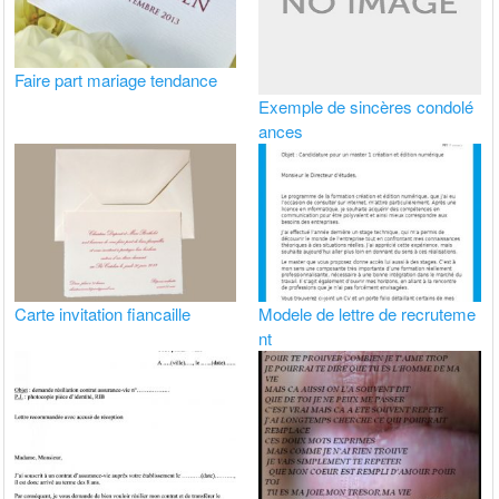
Faire part mariage tendance
Exemple de sincères condolé
ances
Carte invitation fiancaille
Modele de lettre de recruteme
nt