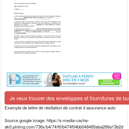
Je veux trouver des enveloppes et fournitures de bur
Exemple de lettre de résiliation de contrat d assurance auto
Source google image: https://s-media-cache-
ak0.pinimg.com/736x/b4/74/f0/b474f04bb048485aba266a13b2d