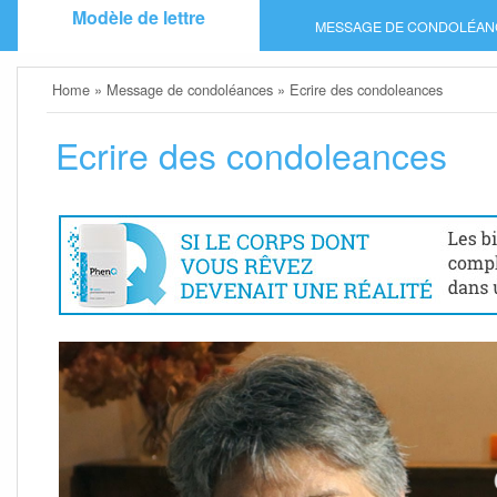
Skip
Modèle de lettre
MESSAGE DE CONDOLÉAN
to
content
Home
»
Message de condoléances
»
Ecrire des condoleances
Ecrire des condoleances