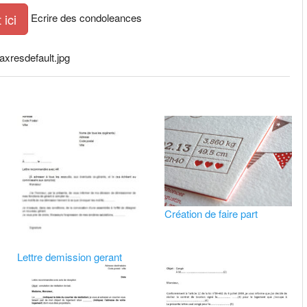
Ecrire des condoleances
ici
xresdefault.jpg
Création de faire part
Lettre demission gerant