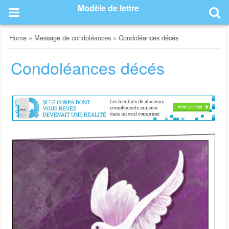
Skip
Modèle de lettre
to
content
Home
»
Message de condoléances
»
Condoléances décés
Condoléances décés