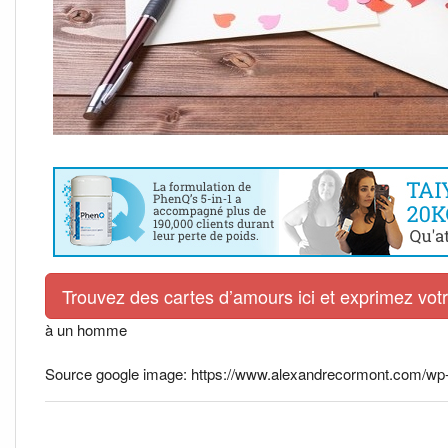
Trouvez des cartes d’amours ici et exprimez vo
à un homme
Source google image: https://www.alexandrecormont.com/wp-c