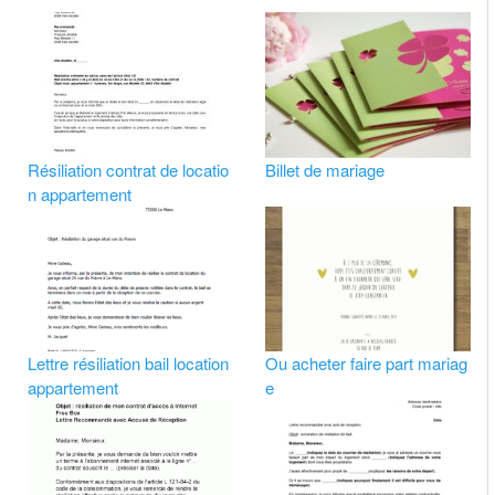
Résiliation contrat de locatio
Billet de mariage
n appartement
Lettre résiliation bail location
Ou acheter faire part mariag
appartement
e