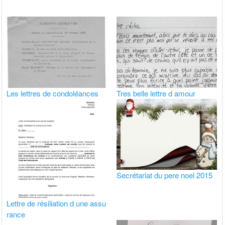
Les lettres de condoléances
Tres belle lettre d amour
Secrétariat du pere noel 2015
Lettre de résiliation d une assu
rance