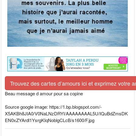
Trouvez des cartes d’amours ici et exprimez votre 
Beau message d amour pour sa copine
Source google image: https://1.bp.blogspot.com/-
X5AKBh8JIA0/V0NaLNzDRYI/AAAAAAAAL5U/IQuBdZmsDK
EN0xZYArdl1YsrgKIqNoblgCLcB/s1600/F.jpg