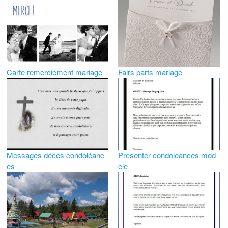
Carte remerciement mariage
Fairs parts mariage
Messages décès condoléanc
Presenter condoleances mod
es
ele