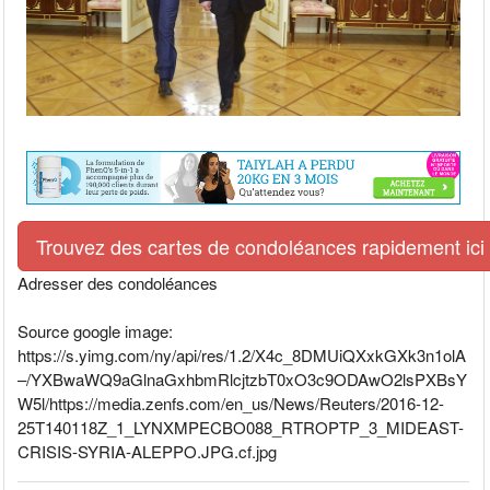
Trouvez des cartes de condoléances rapidement ici
Adresser des condoléances
Source google image:
https://s.yimg.com/ny/api/res/1.2/X4c_8DMUiQXxkGXk3n1olA
–/YXBwaWQ9aGlnaGxhbmRlcjtzbT0xO3c9ODAwO2lsPXBsY
W5l/https://media.zenfs.com/en_us/News/Reuters/2016-12-
25T140118Z_1_LYNXMPECBO088_RTROPTP_3_MIDEAST-
CRISIS-SYRIA-ALEPPO.JPG.cf.jpg